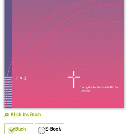
Klick ins Buch
Buch
E-Book