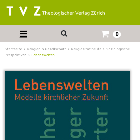
0
Startseite
Religion & Gesellschaft
Religiosität heute
Soziologische
Perspektiven
Lebenswelten