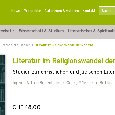
News
Prospekte
Autorinnen & Autoren
Kontakt
techetik
Wissenschaft & Studium
Literarisches & Spirituali
Grossdruckausgaben
Literatur im Religionswandel der Moderne
Literatur im Religionswandel d
Studien zur christlichen und jüdischen Lite
hg. von
Alfred Bodenheimer
,
Georg Pfleiderer
,
Bettina
CHF 48.00