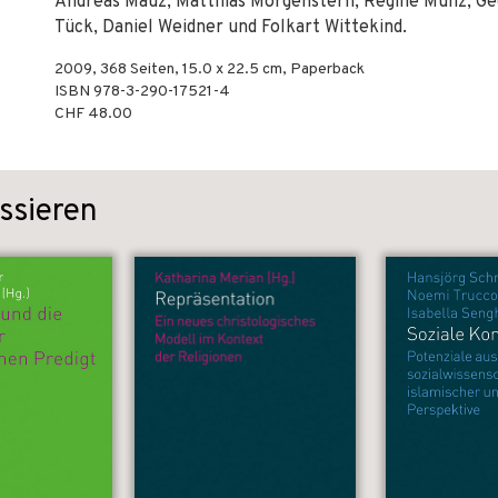
Andreas Mauz, Matthias Morgenstern, Regine Munz, Geo
Tück, Daniel Weidner und Folkart Wittekind.
2009
,
368
Seiten, 15.0 x 22.5 cm,
Paperback
ISBN
978-3-290-17521-4
CHF 48.00
ssieren