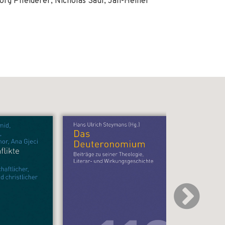
rg Pfleiderer, Nicholas Saul, Jan-Heiner