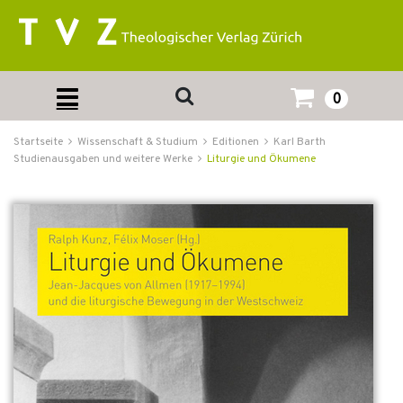
0
Startseite
Wissenschaft & Studium
Editionen
Karl Barth
Studienausgaben und weitere Werke
Liturgie und Ökumene