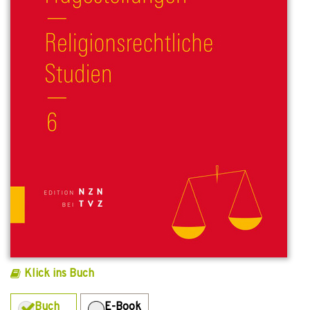
Klick ins Buch
Buch
E-Book