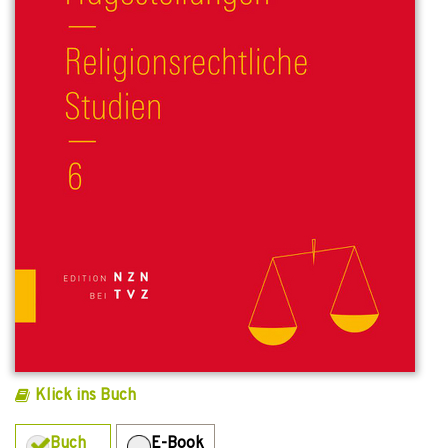
Klick ins Buch
Buch
E-Book