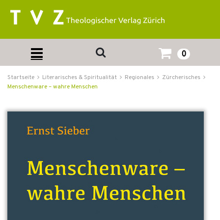
0
Startseite
Literarisches & Spiritualität
Regionales
Zürcherisches
Menschenware – wahre Menschen