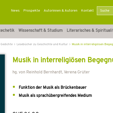
News
Prospekte
Autorinnen & Autoren
Kontakt
techetik
Wissenschaft & Studium
Literarisches & Spirituali
 Gedichte
Lesebücher zu Geschichte und Kultur
Musik in interreligiösen Beg
Musik in interreligiösen Begeg
hg. von
Reinhold Bernhardt
,
Verena Grüter
Funktion der Musik als Brückenbauer
Musik als sprachübergreifendes Medium