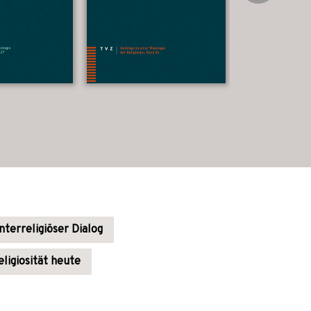
Interreligiöser Dialog
eligiosität heute