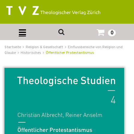
0
Startseite
Religion & Gesellschaft
Einflussbereiche von Religion und
Glaube
Historisches
Öffentlicher Protestantismus