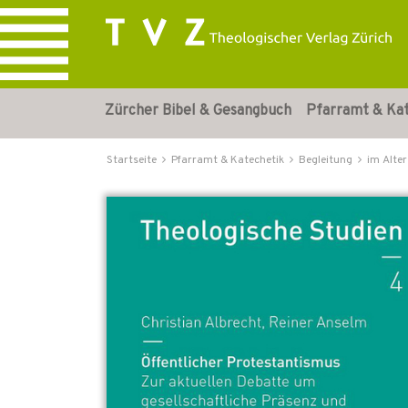
Zürcher Bibel & Gesangbuch
Pfarramt & Ka
Startseite
Pfarramt & Katechetik
Begleitung
im Alter