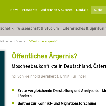
News
Prospekte
Autorinnen & Autoren
Kontakt
techetik
Wissenschaft & Studium
Literarisches & Spirituali
Religion und Glaube
Öffentliches Ärgernis?
Öffentliches Ärgernis?
Moscheebaukonflikte in Deutschland, Öster
hg. von
Reinhold Bernhardt
,
Ernst Fürlinger
Erste vergleichende Darstellung und Analyse der M
Ländern
Beitrag zur Konflikt- und Migrationsforschung