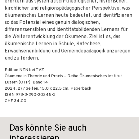
erörtern aus systematisch-theologischer, historischer,
kirchlicher und religionspädagogischer Perspektive, was
ökumenisches Lernen heute bedeutet, und identifizieren
so das Potenzial eines genuin dialogischen,
differenzsensiblen und identitätsbildenden Lernens für
die Weiterentwicklung der Ökumene. Ziel ist es, das
ökumenische Lernen in Schule, Katechese,
Erwachsenenbildung und Gemeindepädagogik anzuregen
und zu fördern.
Edition NZN bei TVZ
Ökumene in Theorie und Praxis – Reihe Ökumenisches Institut
Luzern (ÖTP), Band 14
2024
,
277
Seiten, 15.0 x 22.5 cm,
Paperback
ISBN
978-3-290-20245-3
CHF 34.00
Das könnte Sie auch
interessieren