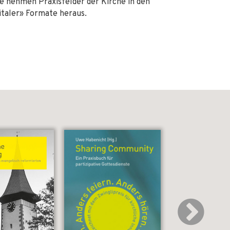
Sie nehmen Praxisfelder der Kirche in den
gitaler» Formate heraus.