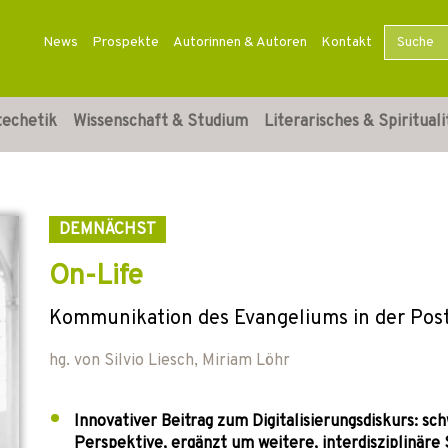
News
Prospekte
Autorinnen & Autoren
Kontakt
techetik
Wissenschaft & Studium
Literarisches & Spirituali
DEMNÄCHST
On-Life
Kommunikation des Evangeliums in der Postd
hg. von
Silvio Liesch
,
Miriam Löhr
Innovativer Beitrag zum Digitalisierungsdiskurs: s
Perspektive, ergänzt um weitere, interdisziplinäre