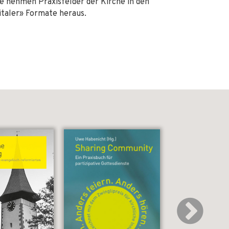
Sie nehmen Praxisfelder der Kirche in den
gitaler» Formate heraus.