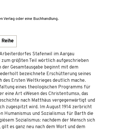
en Verlag oder eine Buchhandlung.
Reihe
 Arbeiterdorfes Stafenwil im Aargau
ind zum größten Teil wörtlich aufgeschrieben
en der Gesamtausgabe beginnt mit dem
wiederholt bezeichnete Erschütterung seines
h des Ersten Weltkrieges deutlich mache.
tfaltung eines theologischen Programms für
 er eine Art «Wesen des Christentums», das
geschichte nach Matthäus vergegenwärtigt und
ch zugespitzt wird. Im August 1914 zerbricht
von Humanismus und Sozialismus für Barth die
igiösem Sozialismus: nachdem der Mensch sich
st, gilt es ganz neu nach dem Wort und dem