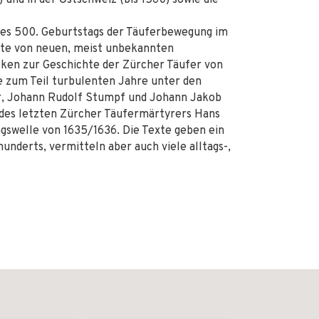
) und in der Ostschweiz (bis 1560) sowie die
des 500. Geburtstags der Täuferbewegung im
rte von neuen, meist unbekannten
ken zur Geschichte der Zürcher Täufer von
ie zum Teil turbulenten Jahre unter den
er, Johann Rudolf Stumpf und Johann Jakob
e des letzten Zürcher Täufermärtyrers Hans
ngswelle von 1635/1636. Die Texte geben ein
hunderts, vermitteln aber auch viele alltags-,