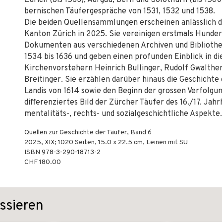
Zürich (bis 1533), Aargau, Bern und Solothurn (bis 1560
bernischen Täufergespräche von 1531, 1532 und 1538.
Die beiden Quellensammlungen erscheinen anlässlich 
Kanton Zürich in 2025. Sie vereinigen erstmals Hunde
Dokumenten aus verschiedenen Archiven und Bibliothe
1534 bis 1636 und geben einen profunden Einblick in d
Kirchenvorstehern Heinrich Bullinger, Rudolf Gwalth
Breitinger. Sie erzählen darüber hinaus die Geschicht
Landis von 1614 sowie den Beginn der gros­sen Verfolgu
differenziertes Bild der Zürcher Täufer des 16./17. Jahr
mentalitäts-, rechts- und sozialgeschichtliche Aspekte.
Quellen zur Geschichte der Täufer, Band 6
2025
,
XIX; 1020
Seiten, 15.0 x 22.5 cm,
Leinen mit SU
ISBN
978-3-290-18713-2
CHF 180.00
ssieren