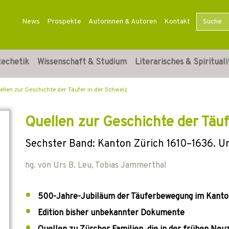
News
Prospekte
Autorinnen & Autoren
Kontakt
techetik
Wissenschaft & Studium
Literarisches & Spirituali
ellen zur Geschichte der Täufer in der Schweiz
Quellen zur Geschichte der Täuf
Sechster Band: Kanton Zürich 1610–1636. Un
hg. von
Urs B. Leu
,
Tobias Jammerthal
500-Jahre-Jubiläum der Täuferbewegung im Kanton
Edition bisher unbekannter Dokumente