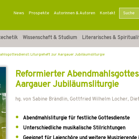
News
Prospekte
Autorinnen & Autoren
Kontakt
techetik
Wissenschaft & Studium
Literarisches & Spirituali
lsgottesdienst: Liturgieheft zur Aargauer Jubiläumsliturgie
Reformierter Abendmahlsgottesdi
Aargauer Jubiläumsliturgie
hg. von
Sabine Brändlin
,
Gottfried Wilhelm Locher
,
Die
Abendmahlsliturgie für festliche Gottesdienste
Unterschiedliche musikalische Stilrichtungen
Geeignet für Laienchöre und weitere Musizierende