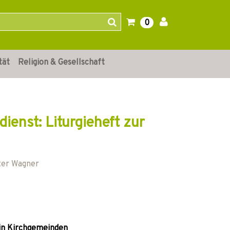
0
tät
Religion & Gesellschaft
enst: Liturgieheft zur
ter Wagner
 in Kirchgemeinden