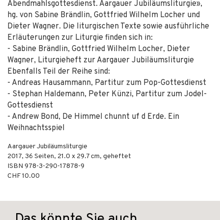
Abendmahlsgottesdienst. Aargauer Jubiläumsliturgie»,
hg. von Sabine Brändlin, Gottfried Wilhelm Locher und
Dieter Wagner. Die liturgischen Texte sowie ausführliche
Erläuterungen zur Liturgie finden sich in:
- Sabine Brändlin, Gottfried Wilhelm Locher, Dieter
Wagner, Liturgieheft zur Aargauer Jubiläumsliturgie
Ebenfalls Teil der Reihe sind:
- Andreas Hausammann, Partitur zum Pop-Gottesdienst
- Stephan Haldemann, Peter Künzi, Partitur zum Jodel-
Gottesdienst
- Andrew Bond, De Himmel chunnt uf d Erde. Ein
Weihnachtsspiel
Aargauer Jubiläumsliturgie
2017
,
36
Seiten, 21.0 x 29.7 cm,
geheftet
ISBN
978-3-290-17878-9
CHF 10.00
Das könnte Sie auch