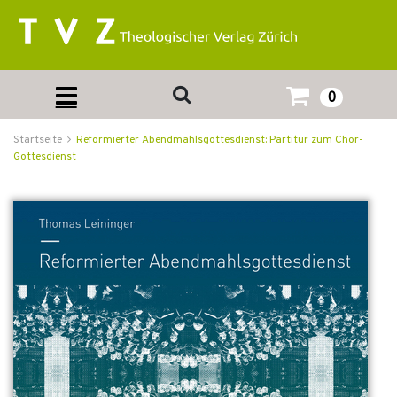
0
Startseite
Reformierter Abendmahlsgottesdienst: Partitur zum Chor-
Gottesdienst