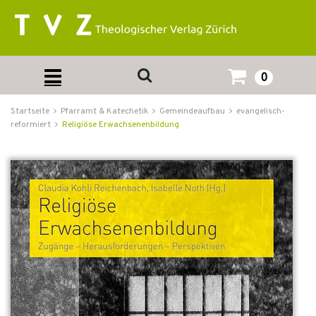
0
Startseite
Pfarramt & Katechetik
Gemeindeaufbau
evangelisch-
reformiert
Religiöse Erwachsenenbildung