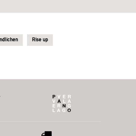
ndlichen
Rise up