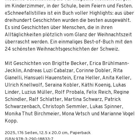
im Kinderzimmer, in der Schule, beim Feiern und Festen.
«Schneefallstille» ist ein Buch voller Highlights: aus über
dreihundert Geschichten wurden die besten ausgewählt.
Es sind Geschichten über Menschen, die in ihren
Alltäglichkeiten plötzlich vom Glanz der Weihnachtszeit
überrascht werden. Ein einmaliges Best-of-Buch mit den
24 schönsten Weihnachtsgeschichten der Schweiz.
Mit Geschichten von Brigitte Becker, Erica Brühlmann-
Jecklin, Andreas Luzi Cabalzar, Corinne Dobler, Rita
Gianelli, Hansueli Hauenstein, Erna Heller, Anita Keller,
Ulrich Knellwolf, Seraina Kobler, Käthi Koenig, Lukas
Linder, Luzius Müller, Rolf Probala, Felix Reich, Regine
Schindler, Ralf Schlatter, Martina Schwarz, Patrick
Schwarzenbach, Christoph Semmler, Lukas Spinner,
Monika Thut Birchmeier, Mona Vetsch und Marianne Vogel
Kopp.
2025
,
176
Seiten, 12.5 x 20.0 cm,
Paperback
ISBN
978-3-290-18833-7