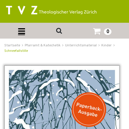
0
Startseite
Pfarramt & Katechetik
Unterrichtsmaterial
Kinder
Schneefallstille