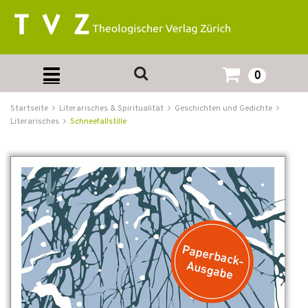
0
Startseite
Literarisches & Spiritualität
Geschichten und Gedichte
Literarisches
Schneefallstille