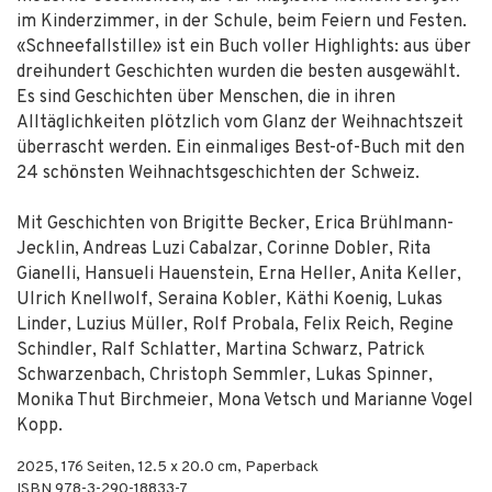
im Kinderzimmer, in der Schule, beim Feiern und Festen.
«Schneefallstille» ist ein Buch voller Highlights: aus über
dreihundert Geschichten wurden die besten ausgewählt.
Es sind Geschichten über Menschen, die in ihren
Alltäglichkeiten plötzlich vom Glanz der Weihnachtszeit
überrascht werden. Ein einmaliges Best-of-Buch mit den
24 schönsten Weihnachtsgeschichten der Schweiz.
Mit Geschichten von Brigitte Becker, Erica Brühlmann-
Jecklin, Andreas Luzi Cabalzar, Corinne Dobler, Rita
Gianelli, Hansueli Hauenstein, Erna Heller, Anita Keller,
Ulrich Knellwolf, Seraina Kobler, Käthi Koenig, Lukas
Linder, Luzius Müller, Rolf Probala, Felix Reich, Regine
Schindler, Ralf Schlatter, Martina Schwarz, Patrick
Schwarzenbach, Christoph Semmler, Lukas Spinner,
Monika Thut Birchmeier, Mona Vetsch und Marianne Vogel
Kopp.
2025
,
176
Seiten, 12.5 x 20.0 cm,
Paperback
ISBN
978-3-290-18833-7