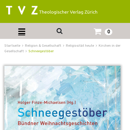
0
Startseite
Religion & Gesellschaft
Religiosität heute
Kirchen in der
Gesellschaft
Schneegestöber