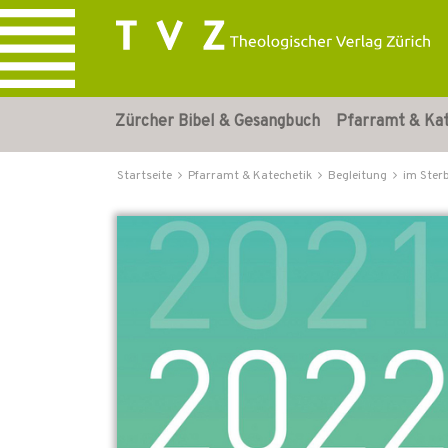
Zürcher Bibel & Gesangbuch
Pfarramt & Ka
Startseite
Pfarramt & Katechetik
Begleitung
im Ster