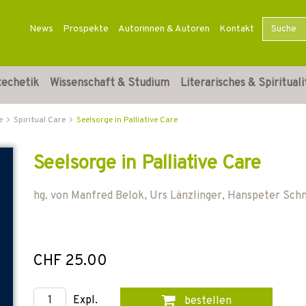
News
Prospekte
Autorinnen & Autoren
Kontakt
techetik
Wissenschaft & Studium
Literarisches & Spirituali
e
Spiritual Care
Seelsorge in Palliative Care
Seelsorge in Palliative Care
hg. von
Manfred Belok
,
Urs Länzlinger
,
Hanspeter Sch
CHF 25.00
Expl.
bestellen