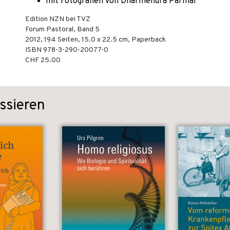
mit Fotografien von Dharmendra Parmar
Edition NZN bei TVZ
Forum Pastoral, Band 5
2012
,
194
Seiten, 15.0 x 22.5 cm,
Paperback
ISBN
978-3-290-20077-0
CHF 25.00
ssieren