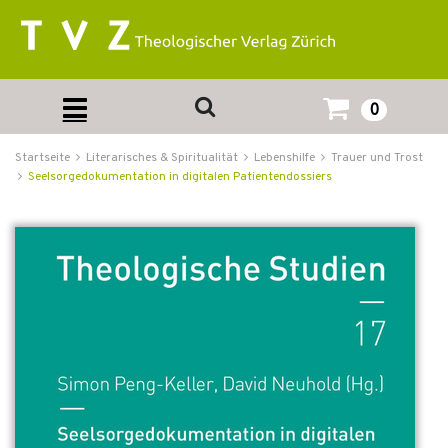
0
Startseite
Literarisches & Spiritualität
Lebenshilfe
Trauer und Trost
Seelsorgedokumentation in digitalen Patientendossiers