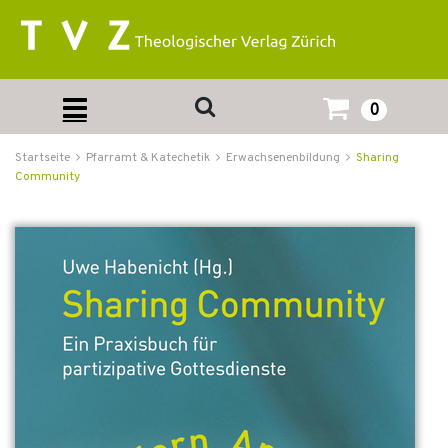
0
Startseite
Pfarramt & Katechetik
Erwachsenenbildung
Sharing
Community