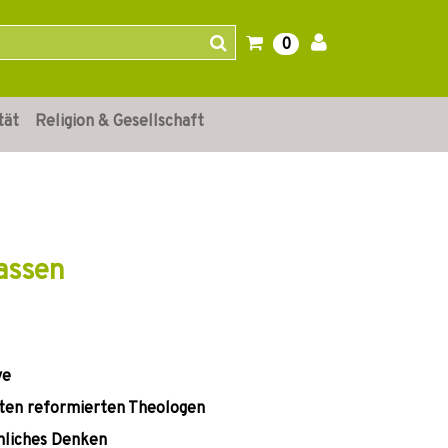
0
tät
Religion & Gesellschaft
lassen
ve
ten reformierten Theologen
enliches Denken