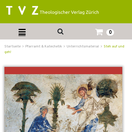
0
Startseite
Pfarramt & Katechetik
Unterrichtsmaterial
Steh auf und
geh!