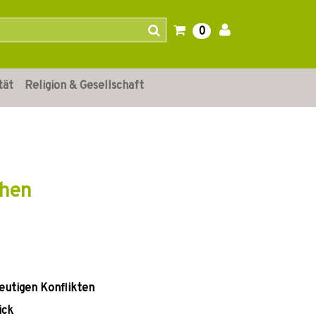
0
tät
Religion & Gesellschaft
chen
utigen Konflikten
ick