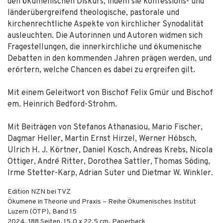
den ökumenischen Diskurs, indem sie konfessions- und
länderübergreifend theologische, pastorale und
kirchenrechtliche Aspekte von kirchlicher Synodalität
ausleuchten. Die Autorinnen und Autoren widmen sich
Fragestellungen, die innerkirchliche und ökumenische
Debatten in den kommenden Jahren prägen werden, und
erörtern, welche Chancen es dabei zu ergreifen gilt.
Mit einem Geleitwort von Bischof Felix Gmür und Bischof
em. Heinrich Bedford-Strohm.
Mit Beiträgen von Stefanos Athanasiou, Mario Fischer,
Dagmar Heller, Martin Ernst Hirzel, Werner Höbsch,
Ulrich H. J. Körtner, Daniel Kosch, Andreas Krebs, Nicola
Ottiger, André Ritter, Dorothea Sattler, Thomas Söding,
Irme Stetter-Karp, Adrian Suter und Dietmar W. Winkler.
Edition NZN bei TVZ
Ökumene in Theorie und Praxis – Reihe Ökumenisches Institut
Luzern (ÖTP), Band 15
2024
,
188
Seiten, 15.0 x 22.5 cm,
Paperback