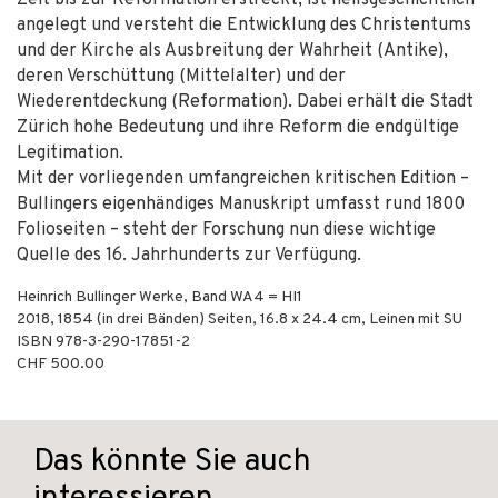
Zeit bis zur Reformation erstreckt, ist heilsgeschichtlich
angelegt und versteht die Entwicklung des Christentums
und der Kirche als Ausbreitung der Wahrheit (Antike),
deren Verschüttung (Mittelalter) und der
Wiederentdeckung (Reformation). Dabei erhält die Stadt
Zürich hohe Bedeutung und ihre Reform die endgültige
Legitimation.
Mit der vorliegenden umfangreichen kritischen Edition –
Bullingers eigenhändiges Manuskript umfasst rund 1800
Folioseiten – steht der Forschung nun diese wichtige
Quelle des 16. Jahrhunderts zur Verfügung.
Heinrich Bullinger Werke, Band WA4 = HI1
2018
,
1854 (in drei Bänden)
Seiten, 16.8 x 24.4 cm,
Leinen mit SU
ISBN
978-3-290-17851-2
CHF 500.00
Das könnte Sie auch