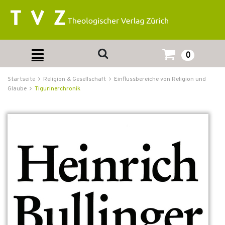
0
Startseite
Religion & Gesellschaft
Einflussbereiche von Religion und
Glaube
Tigurinerchronik