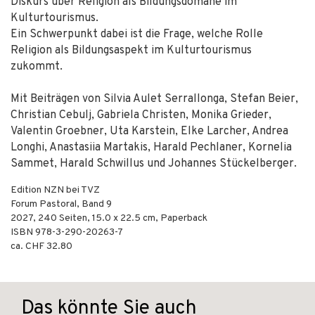
Diskurs über Religion als Bildungsdomäne im
Kulturtourismus.
Ein Schwerpunkt dabei ist die Frage, welche Rolle
Religion als Bildungsaspekt im Kulturtourismus
zukommt.
Mit Beiträgen von Silvia Aulet Serrallonga, Stefan Beier,
Christian Cebulj, Gabriela Christen, Monika Grieder,
Valentin Groebner, Uta Karstein, Elke Larcher, Andrea
Longhi, Anastasiia Martakis, Harald Pechlaner, Kornelia
Sammet, Harald Schwillus und Johannes Stückelberger.
Edition NZN bei TVZ
Forum Pastoral, Band 9
2027
,
240
Seiten, 15.0 x 22.5 cm,
Paperback
ISBN
978-3-290-20263-7
ca. CHF 32.80
Das könnte Sie auch