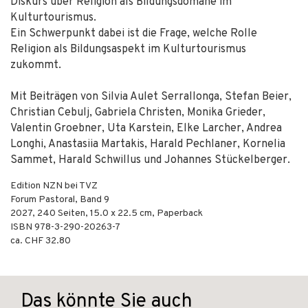
Diskurs über Religion als Bildungsdomäne im
Kulturtourismus.
Ein Schwerpunkt dabei ist die Frage, welche Rolle
Religion als Bildungsaspekt im Kulturtourismus
zukommt.
Mit Beiträgen von Silvia Aulet Serrallonga, Stefan Beier,
Christian Cebulj, Gabriela Christen, Monika Grieder,
Valentin Groebner, Uta Karstein, Elke Larcher, Andrea
Longhi, Anastasiia Martakis, Harald Pechlaner, Kornelia
Sammet, Harald Schwillus und Johannes Stückelberger.
Edition NZN bei TVZ
Forum Pastoral, Band 9
2027
,
240
Seiten, 15.0 x 22.5 cm,
Paperback
ISBN
978-3-290-20263-7
ca. CHF 32.80
Das könnte Sie auch