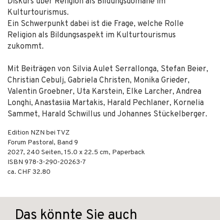
Diskurs über Religion als Bildungsdomäne im
Kulturtourismus.
Ein Schwerpunkt dabei ist die Frage, welche Rolle
Religion als Bildungsaspekt im Kulturtourismus
zukommt.
Mit Beiträgen von Silvia Aulet Serrallonga, Stefan Beier,
Christian Cebulj, Gabriela Christen, Monika Grieder,
Valentin Groebner, Uta Karstein, Elke Larcher, Andrea
Longhi, Anastasiia Martakis, Harald Pechlaner, Kornelia
Sammet, Harald Schwillus und Johannes Stückelberger.
Edition NZN bei TVZ
Forum Pastoral, Band 9
2027
,
240
Seiten, 15.0 x 22.5 cm,
Paperback
ISBN
978-3-290-20263-7
ca. CHF 32.80
Das könnte Sie auch