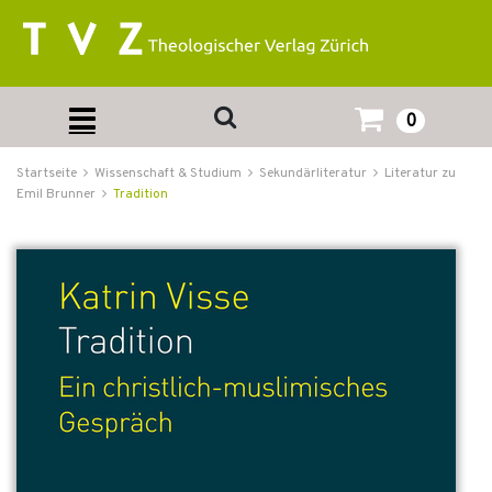
0
Startseite
Wissenschaft & Studium
Sekundärliteratur
Literatur zu
Emil Brunner
Tradition