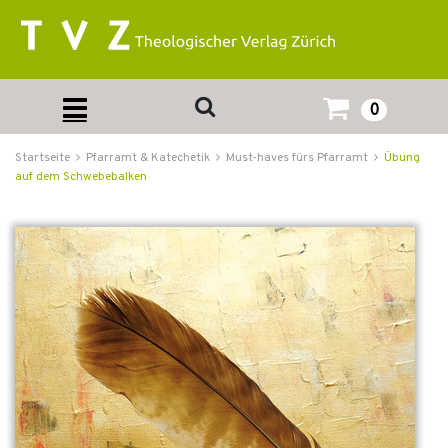
0
Startseite
Pfarramt & Katechetik
Must-haves fürs Pfarramt
Übung
auf dem Schwebebalken