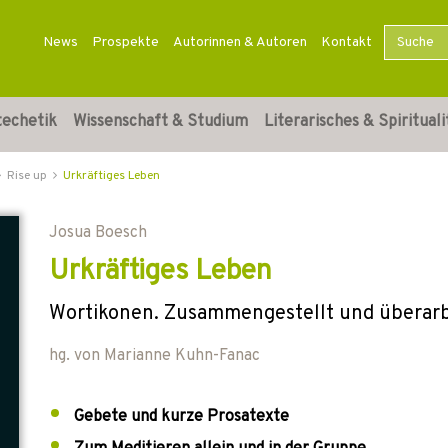
News
Prospekte
Autorinnen & Autoren
Kontakt
techetik
Wissenschaft & Studium
Literarisches & Spirituali
Rise up
Urkräftiges Leben
Josua Boesch
Urkräftiges Leben
Wortikonen. Zusammengestellt und überarb
hg. von
Marianne Kuhn-Fanac
Gebete und kurze Prosatexte