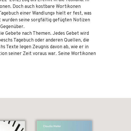
22–2012) zog als Eremit in die Toskana. In
likonen. Doch auch kostbare Wortikonen
gebuch einer Wandlung» hielt er fest, was
ft wurden seine sorgfältig gefügten Notizen
s Gegenüber.
die Gebete nach Themen. Jedes Gebet wird
eschs Tagebuch oder anderen Quellen, die
s Texte legen Zeugnis davon ab, wie er in
tion seiner Zeit voraus war. Seine Wortikonen