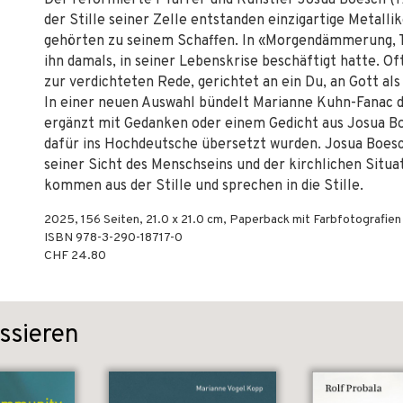
Der reformierte Pfarrer und Künstler Josua Boesch (19
der Stille seiner Zelle entstanden einzigartige Metal
gehörten zu seinem Schaffen. In «Morgendämmerung, Ta
ihn damals, in seiner Lebenskrise beschäftigt hatte. O
zur verdichteten Rede, gerichtet an ein Du, an Gott al
In einer neuen Auswahl bündelt Marianne Kuhn-Fanac 
ergänzt mit Gedanken oder einem Gedicht aus Josua Bo
dafür ins Hochdeutsche übersetzt wurden. Josua Boesch
seiner Sicht des Menschseins und der kirchlichen Situa
kommen aus der Stille und sprechen in die Stille.
2025
,
156
Seiten, 21.0 x 21.0 cm,
Paperback mit Farbfotografien
ISBN
978-3-290-18717-0
CHF 24.80
ssieren