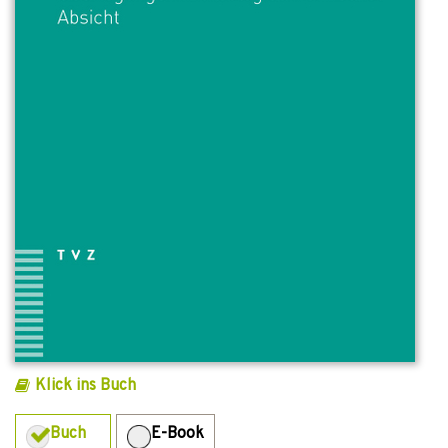
Klick ins Buch
Buch
E-Book