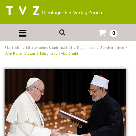
0
Startseite
Literarisches & Spiritualität
Regionales
Zürcherisches
Vom Koran bis zur Erklärung von Abu Dhabi