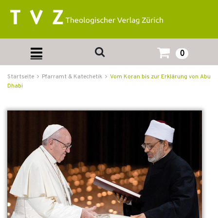
0
Startseite
Pfarramt & Katechetik
Vom Koran bis zur Erklärung von Abu
Dhabi