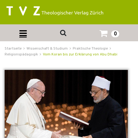
0
Startseite
Wissenschaft & Studium
Praktische Theologie
Religionspädagogik
Vom Koran bis zur Erklärung von Abu Dhabi