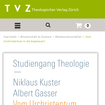
0
Startseite
Wissenschaft & Studium
Bibelwissenschaften
Vom
Urchristentum in die Gegenwart