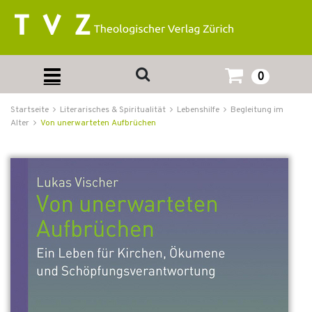
0
Startseite
Literarisches & Spiritualität
Lebenshilfe
Begleitung im
Alter
Von unerwarteten Aufbrüchen