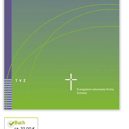
Buch
ca. 32,00 €