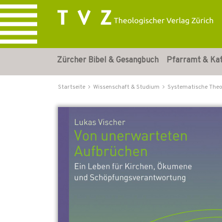
Zürcher Bibel & Gesangbuch
Pfarramt & Ka
Startseite
Wissenschaft & Studium
Systematische Theo