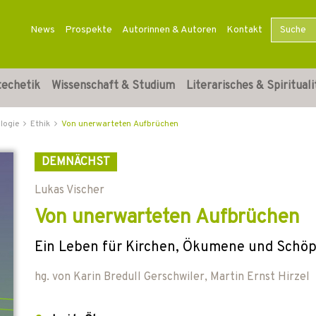
News
Prospekte
Autorinnen & Autoren
Kontakt
techetik
Wissenschaft & Studium
Literarisches & Spirituali
logie
Ethik
Von unerwarteten Aufbrüchen
DEMNÄCHST
Lukas Vischer
Von unerwarteten Aufbrüchen
Ein Leben für Kirchen, Ökumene und Schö
hg. von
Karin Bredull Gerschwiler
,
Martin Ernst Hirzel