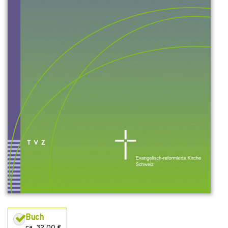
Buch
ca. 32,00 €