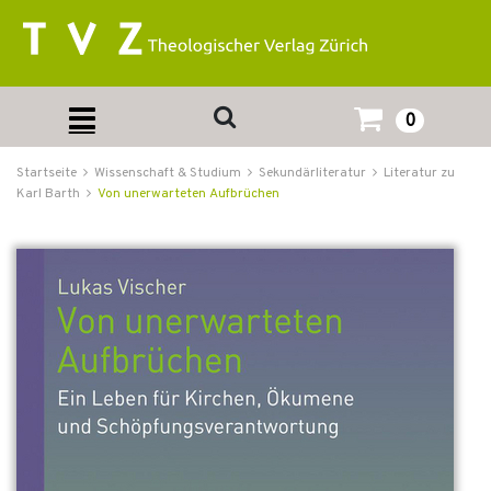
0
Startseite
Wissenschaft & Studium
Sekundärliteratur
Literatur zu
Karl Barth
Von unerwarteten Aufbrüchen