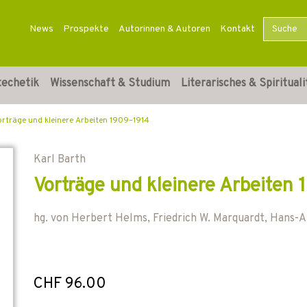
News
Prospekte
Autorinnen & Autoren
Kontakt
techetik
Wissenschaft & Studium
Literarisches & Spirituali
orträge und kleinere Arbeiten 1909–1914
Karl Barth
Vorträge und kleinere Arbeiten
hg. von
Herbert Helms
,
Friedrich W. Marquardt
,
Hans-A
CHF 96.00