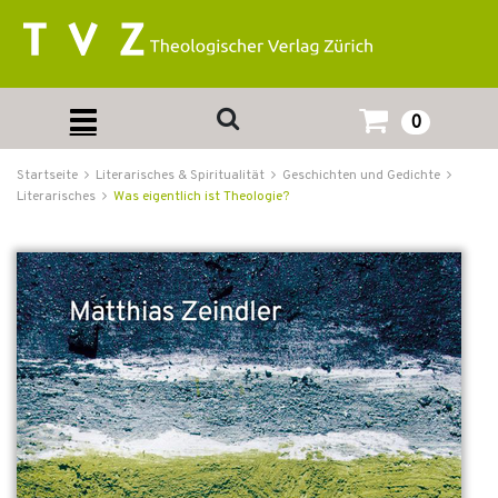
0
Startseite
Literarisches & Spiritualität
Geschichten und Gedichte
Literarisches
Was eigentlich ist Theologie?