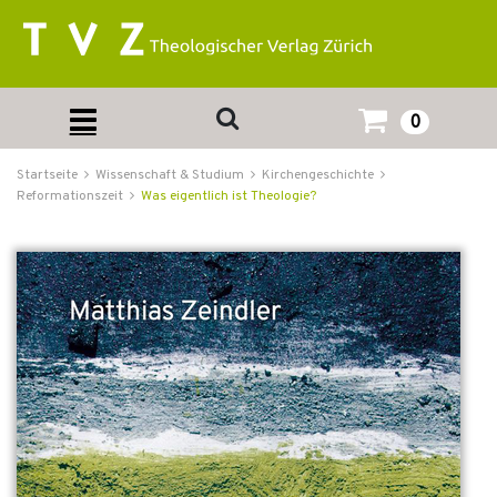
0
Startseite
Wissenschaft & Studium
Kirchengeschichte
Reformationszeit
Was eigentlich ist Theologie?