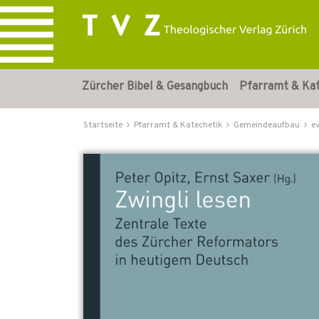
Zürcher Bibel & Gesangbuch
Pfarramt & Ka
Startseite
Pfarramt & Katechetik
Gemeindeaufbau
e