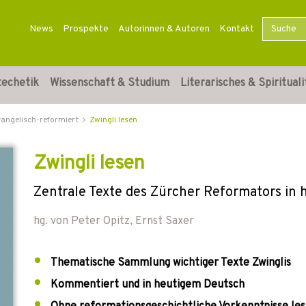
News
Prospekte
Autorinnen & Autoren
Kontakt
techetik
Wissenschaft & Studium
Literarisches & Spirituali
vangelisch-reformiert
Zwingli lesen
Zwingli lesen
Zentrale Texte des Zürcher Reformators in
hg. von
Peter Opitz
,
Ernst Saxer
Thematische Sammlung wichtiger Texte Zwinglis
Kommentiert und in heutigem Deutsch